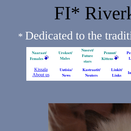
FI* River
Dedicated to the tradi
*
Nuoret/
Naaraat
/
Urokset
/
Pennut/
Pe
Future
Males
L
Females
Kittens
stars
Uutisia/
Kastraatit/
Linkit/
Kissala
I
About us
News
Neuters
Links